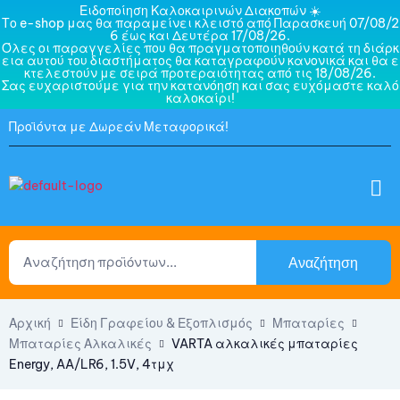
Ειδοποίηση Καλοκαιρινών Διακοπών ☀️
Το e-shop μας θα παραμείνει κλειστό από Παρασκευή 07/08/2
6 έως και Δευτέρα 17/08/26.
Όλες οι παραγγελίες που θα πραγματοποιηθούν κατά τη διάρκ
εια αυτού του διαστήματος θα καταγραφούν κανονικά και θα ε
κτελεστούν με σειρά προτεραιότητας από τις 18/08/26.
Σας ευχαριστούμε για την κατανόηση και σας ευχόμαστε καλό
καλοκαίρι!
Προϊόντα με Δωρεάν Μεταφορικά!
Αναζήτηση
Αρχική
Είδη Γραφείου & Εξοπλισμός
Μπαταρίες
Μπαταρίες Αλκαλικές
VARTA αλκαλικές μπαταρίες
Energy, AA/LR6, 1.5V, 4τμχ