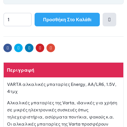
Προσθήκη Στο Καλάθι
Προσθ
ήκη
Facebook
Twitter
Linkedin
Pinterest
Email
στη
Περιγραφή
λίστα
VARTA αλκαλικές μπαταρίες Energy, AA/LR6, 1.5V,
αγαπη
4τμχ
μένων
Αλκαλικές μπαταρίες της Varta, ιδανικές για χρήση
σε μικρές ηλεκτρονικές συσκευές όπως
τηλεχειριστήρια, ασύρματα ποντίκια, φακούς κ.α.
Οι αλκαλικές μπαταρίες της Varta προσφέρουν