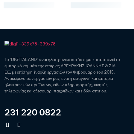
Το "DIGITALAND" είναι ηλεκτρονικό κατάστημα και αποτελεί το
εμπορικό κομμάτι της εταιρίας ΑΡΓΥΡΑΚΗΣ ΙΩΑΝΝΗΣ & ΣΙΑ
ΕΕ, με επίσημη έναρξη εργασιών τον Φεβρουάριο του 2013.
Αντικείμενο των εργασιών μας είναι η εισαγωγή και εμπορία
ηλεκτρονικών προϊόντων, ειδών πληροφορικής, κινητής
τηλεφωνίας και αξεσουάρ, παιχνιδιών και ειδών σπιτιού.
231 220 0822