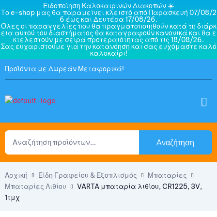
Ειδοποίηση Καλοκαιρινών Διακοπών ☀️
Το e-shop μας θα παραμείνει κλειστό από Παρασκευή 07/08/2
6 έως και Δευτέρα 17/08/26.
Όλες οι παραγγελίες που θα πραγματοποιηθούν κατά τη διάρκ
εια αυτού του διαστήματος θα καταγραφούν κανονικά και θα ε
κτελεστούν με σειρά προτεραιότητας από τις 18/08/26.
Σας ευχαριστούμε για την κατανόηση και σας ευχόμαστε καλό
καλοκαίρι!
Προϊόντα με Δωρεάν Μεταφορικά!
Αναζήτηση
Αρχική
Είδη Γραφείου & Εξοπλισμός
Μπαταρίες
Μπαταρίες Λιθίου
VARTA μπαταρία λιθίου, CR1225, 3V,
1τμχ