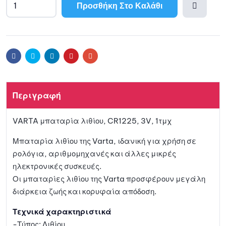
Προσθήκη Στο Καλάθι
A
l
Προσθ
t
e
ήκη
r
Facebook
Twitter
Linkedin
Pinterest
Email
n
a
στη
t
Περιγραφή
i
λίστα
v
VARTA μπαταρία λιθίου, CR1225, 3V, 1τμχ
e
αγαπη
:
Μπαταρία λιθίου της Varta, ιδανική για χρήση σε
μένων
ρολόγια, αριθμομηχανές και άλλες μικρές
ηλεκτρονικές συσκευές.
Οι μπαταρίες λιθίου της Varta προσφέρουν μεγάλη
διάρκεια ζωής και κορυφαία απόδοση.
Τεχνικά χαρακτηριστικά
-Τύπος: Λιθίου